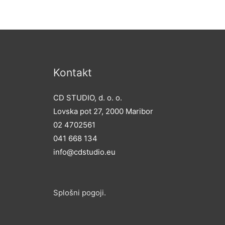
Kontakt
CD STUDIO, d. o. o.
Lovska pot 27, 2000 Maribor
02 4702561
041 668 134
info@cdstudio.eu
Splošni po
goji.