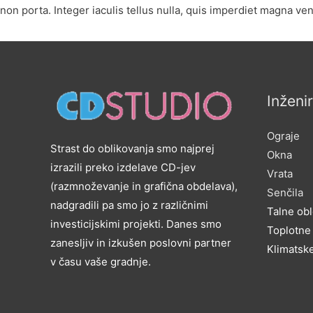
non porta. Integer iaculis tellus nulla, quis imperdiet magna ven
Inženi
Ograje
Strast do oblikovanja smo najprej
Okna
izrazili preko izdelave CD-jev
Vrata
(razmnoževanje in grafična obdelava),
Senčila
nadgradili pa smo jo z različnimi
Talne ob
investicijskimi projekti. Danes smo
Toplotne
zanesljiv in izkušen poslovni partner
Klimatsk
v času vaše gradnje.