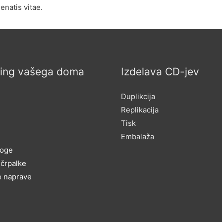
enatis vitae.
ring vašega doma
Izdelava CD-jev
Duplikcija
Replikacija
Tisk
Embalaža
loge
 črpalke
e naprave