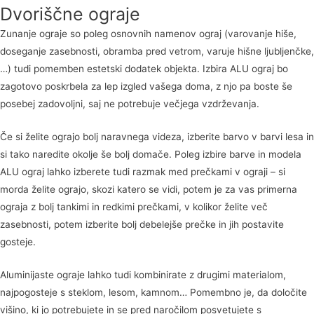
Dvoriščne ograje
Zunanje ograje so poleg osnovnih namenov ograj (varovanje hiše,
doseganje zasebnosti, obramba pred vetrom, varuje hišne ljubljenčke,
…) tudi pomemben estetski dodatek objekta. Izbira ALU ograj bo
zagotovo poskrbela za lep izgled vašega doma, z njo pa boste še
posebej zadovoljni, saj ne potrebuje večjega vzdrževanja.
Če si želite ograjo bolj naravnega videza, izberite barvo v barvi lesa in
si tako naredite okolje še bolj domače. Poleg izbire barve in modela
ALU ograj lahko izberete tudi razmak med prečkami v ograji – si
morda želite ograjo, skozi katero se vidi, potem je za vas primerna
ograja z bolj tankimi in redkimi prečkami, v kolikor želite več
zasebnosti, potem izberite bolj debelejše prečke in jih postavite
gosteje.
Aluminijaste ograje lahko tudi kombinirate z drugimi materialom,
najpogosteje s steklom, lesom, kamnom… Pomembno je, da določite
višino, ki jo potrebujete in se pred naročilom posvetujete s