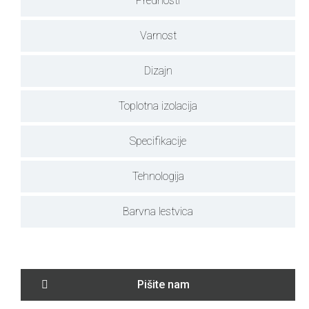
Prednosti
Varnost
Dizajn
Toplotna izolacija
Specifikacije
Tehnologija
Barvna lestvica
Pišite nam