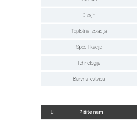
Dizajn
Toplotna izolacija
Specifikacije
Tehnologija
Barvna lestvica
Pišite nam