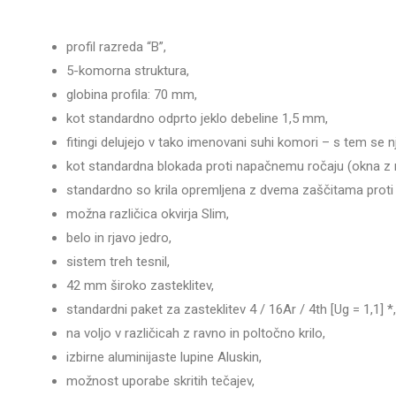
profil razreda “B”,
5-komorna struktura,
globina profila: 70 mm,
kot standardno odprto jeklo debeline 1,5 mm,
fitingi delujejo v tako imenovani suhi komori – s tem se n
kot standardna blokada proti napačnemu ročaju (okna z
standardno so krila opremljena z dvema zaščitama proti
možna različica okvirja Slim,
belo in rjavo jedro,
sistem treh tesnil,
42 mm široko zasteklitev,
standardni paket za zasteklitev 4 / 16Ar / 4th [Ug = 1,1] *,
na voljo v različicah z ravno in poltočno krilo,
izbirne aluminijaste lupine Aluskin,
možnost uporabe skritih tečajev,