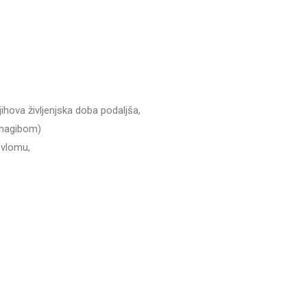
jihova življenjska doba podaljša,
 nagibom)
 vlomu,