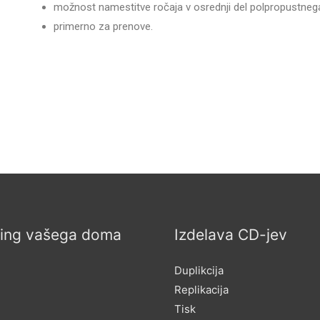
možnost namestitve ročaja v osrednji del polpropustnega 
primerno za prenove.
ring vašega doma
Izdelava CD-jev
Duplikcija
Replikacija
Tisk