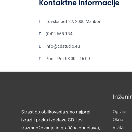
Kontaktne informacije
Lovska pot 27, 2000 Maribor
(041) 668 134
info@cdstudio.eu
Pon - Pet 08:00 - 16:00
Inženi
Ograje
Strast do oblikovanja smo najprej
Okna
izrazili preko izdelave CD-jev
Vrata
(razmnoževanje in grafična obdelava),