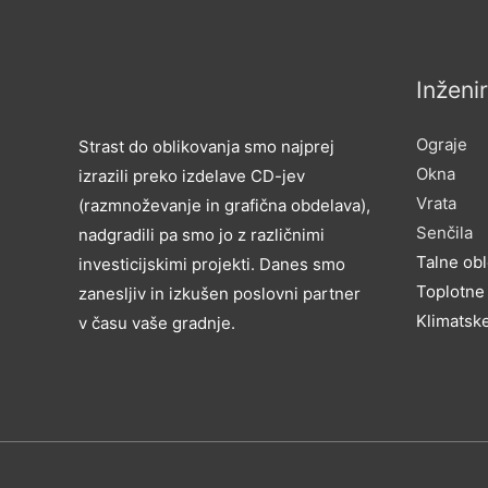
Inženi
Ograje
Strast do oblikovanja smo najprej
Okna
izrazili preko izdelave CD-jev
Vrata
(razmnoževanje in grafična obdelava),
Senčila
nadgradili pa smo jo z različnimi
Talne ob
investicijskimi projekti. Danes smo
Toplotne
zanesljiv in izkušen poslovni partner
Klimatsk
v času vaše gradnje.