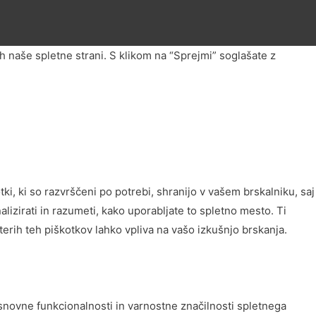
h naše spletne strani. S klikom na “Sprejmi” soglašate z
i, ki so razvrščeni po potrebi, shranijo v vašem brskalniku, saj
izirati in razumeti, kako uporabljate to spletno mesto. Ti
erih teh piškotkov lahko vpliva na vašo izkušnjo brskanja.
osnovne funkcionalnosti in varnostne značilnosti spletnega