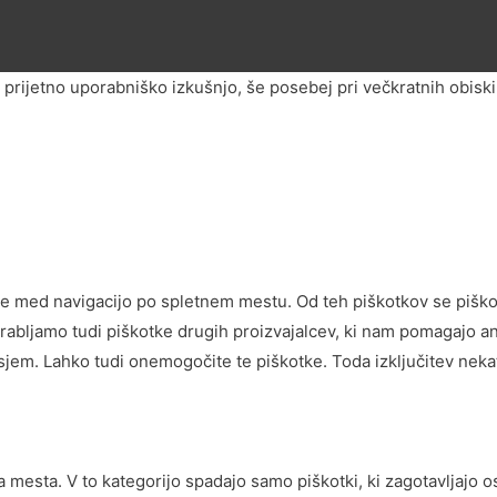
prijetno uporabniško izkušnjo, še posebej pri večkratnih obiski
e med navigacijo po spletnem mestu. Od teh piškotkov se piškotk
abljamo tudi piškotke drugih proizvajalcev, ki nam pomagajo anal
jem. Lahko tudi onemogočite te piškotke. Toda izključitev nekat
a mesta. V to kategorijo spadajo samo piškotki, ki zagotavljajo 