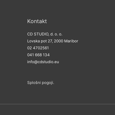
Kontakt
CD STUDIO, d. o. o.
Lovska pot 27, 2000 Maribor
02 4702561
041 668 134
info@cdstudio.eu
Splošni po
goji.