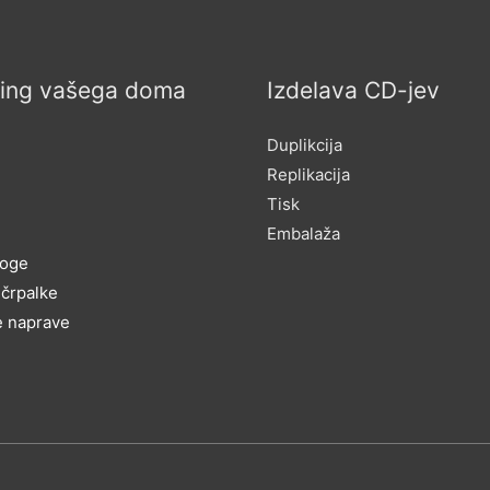
ring vašega doma
Izdelava CD-jev
Duplikcija
Replikacija
Tisk
Embalaža
loge
 črpalke
e naprave